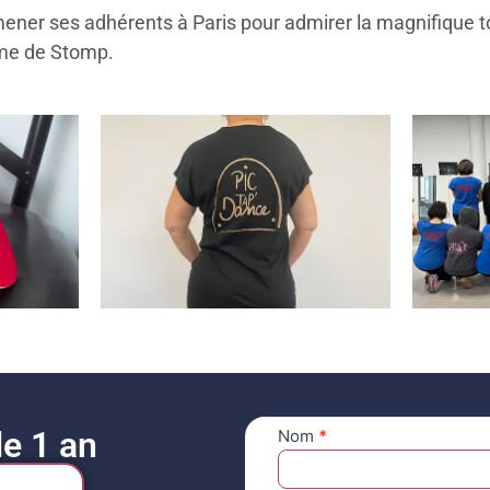
mener ses adhérents à Paris pour admirer la magnifique t
hme de Stomp.
e 1 an
Nom
*
adhésion