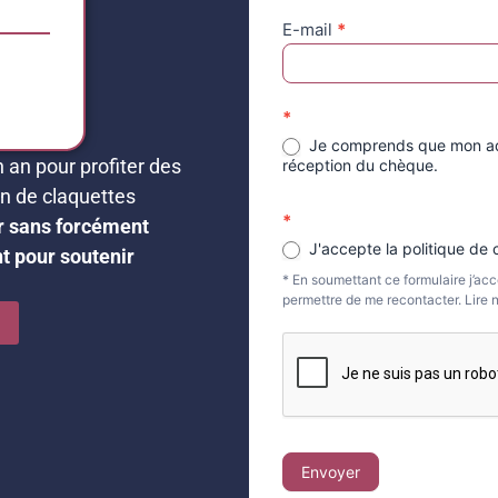
E-mail
*
*
Je comprends que mon adh
 an pour profiter des
réception du chèque.
on de claquettes
*
er sans forcément
J'accepte la politique de c
t pour soutenir
* En soumettant ce formulaire j’acc
permettre de me recontacter.
Envoyer