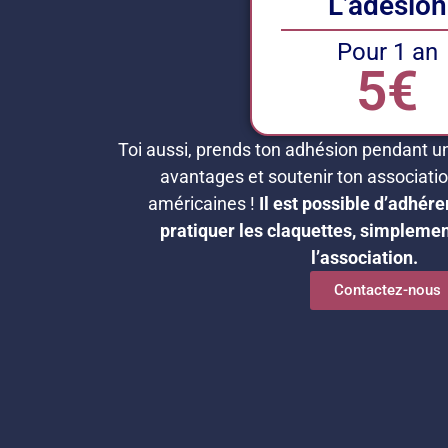
L’adésion
Pour 1 an
5€
Toi aussi, prends ton adhésion pendant un
avantages et soutenir ton associati
américaines !
Il est possible d’adhér
pratiquer les claquettes, simplemen
l’association.
Contactez-nous