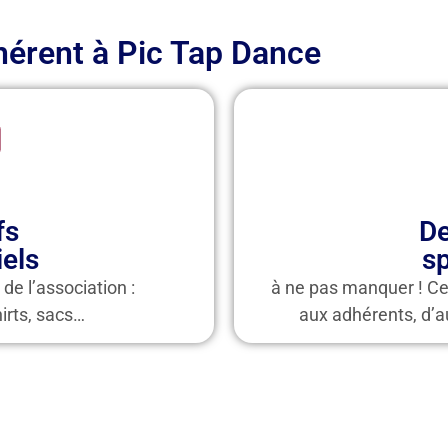
hérent à Pic Tap Dance
fs
De
iels
s
 de l’association :
à ne pas manquer ! Ce
hirts, sacs…
aux adhérents, d’au