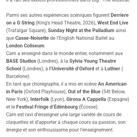
Parmi ses autres expériences scéniques figurent
Derriere
on a G String
(King’s Head Theatre, 2026),
West End Live
(Trafalgar Square),
Sunday Night at the Palladium
ainsi
que
Casse-Noisette
de l’English National Ballet au
London Coliseum
.
Cam a enseigné dans le monde entier, notamment aux
BASE Studios
(Londres), à la
Sylvia Young Theatre
School
(Londres), à
l’Université d’Oxford
et à
Luthier
(
Barcelone).
En tant que chorégraphe, il a mis en scène
An American
in Paris
(Oxford Playhouse),
Out of the Blue
(54t Below,
New York),
Interfolk
(Lyon),
Girona A Cappella
(Espagne)
et le
Festival Fringe d’Édimbourg
(Écosse).
Cam est ravi d’enseigner une large variété de cours de
claquettes et d’apporter à chaque cours sa passion, son
énergie et son enthousiasme pour l’enseignement.