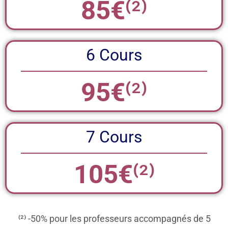
85€
⁽²⁾
6 Cours
95€
⁽²⁾
7 Cours
105€
⁽²⁾
⁽²⁾ -50% pour les professeurs accompagnés de 5