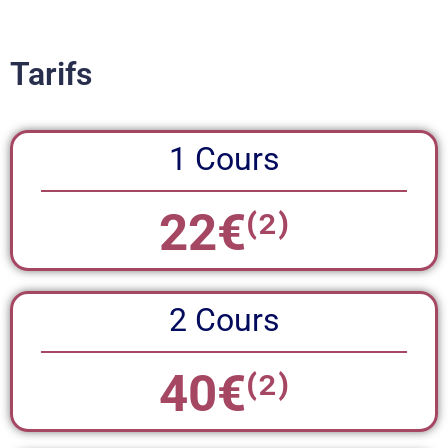
Tarifs
1 Cours
22€
⁽²⁾
2 Cours
40€
⁽²⁾