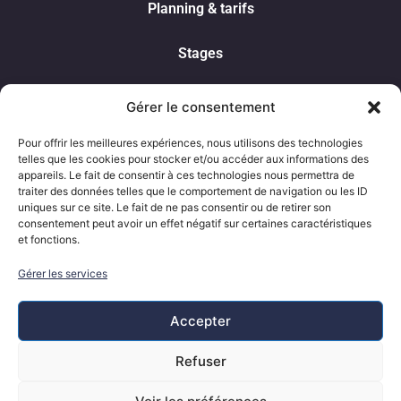
Planning & tarifs
Stages
Spectacle
Gérer le consentement
Contact
Pour offrir les meilleures expériences, nous utilisons des technologies
telles que les cookies pour stocker et/ou accéder aux informations des
appareils. Le fait de consentir à ces technologies nous permettra de
Nous contacter
traiter des données telles que le comportement de navigation ou les ID
uniques sur ce site. Le fait de ne pas consentir ou de retirer son
0617397641
consentement peut avoir un effet négatif sur certaines caractéristiques
pictapdance@gmail.com
et fonctions.
208 Av. de Paris,
Gérer les services
86000 Poitiers
Accepter
Refuser
Mentions légales
Politique de confidentialité