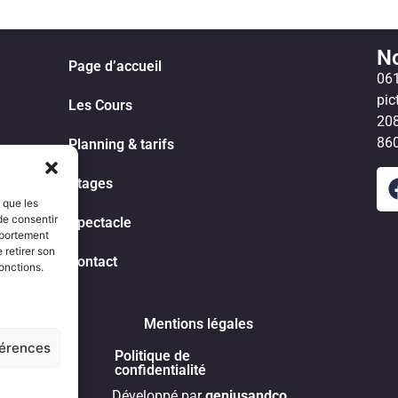
No
Page d’accueil
06
pi
Les Cours
208
860
Planning & tarifs
Stages
s que les
de consentir
Spectacle
mportement
 retirer son
Contact
onctions.
Mentions légales
férences
Politique de
confidentialité
Développé par
g
eniusandco